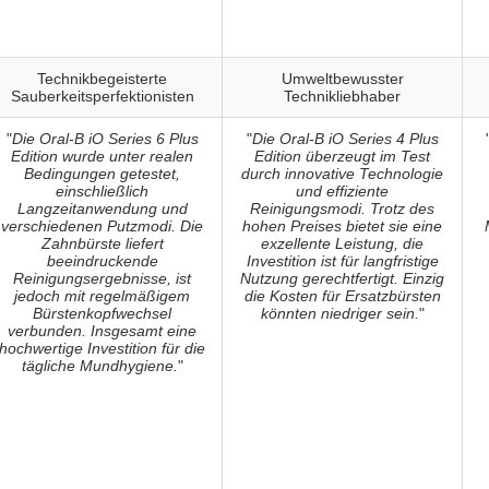
Technikbegeisterte
Umweltbewusster
Sauberkeitsperfektionisten
Technikliebhaber
"
Die Oral-B iO Series 6 Plus
"
Die Oral-B iO Series 4 Plus
Edition wurde unter realen
Edition überzeugt im Test
Bedingungen getestet,
durch innovative Technologie
einschließlich
und effiziente
Langzeitanwendung und
Reinigungsmodi. Trotz des
verschiedenen Putzmodi. Die
hohen Preises bietet sie eine
Zahnbürste liefert
exzellente Leistung, die
beeindruckende
Investition ist für langfristige
Reinigungsergebnisse, ist
Nutzung gerechtfertigt. Einzig
jedoch mit regelmäßigem
die Kosten für Ersatzbürsten
Bürstenkopfwechsel
könnten niedriger sein.
"
verbunden. Insgesamt eine
hochwertige Investition für die
tägliche Mundhygiene.
"