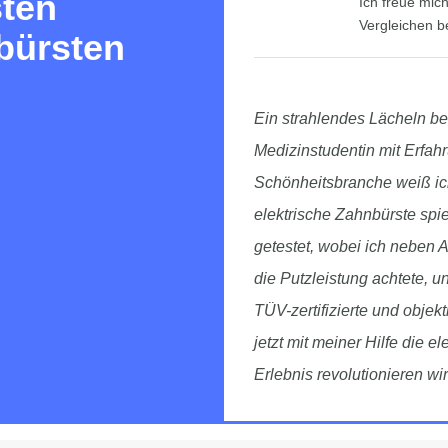
sten
Ich freue mic
Vergleichen b
bürsten
Ein strahlendes Lächeln beg
Medizinstudentin mit Erfah
Schönheitsbranche weiß ic
elektrische Zahnbürste spie
getestet, wobei ich neben
die Putzleistung achtete, u
TÜV-zertifizierte und obje
jetzt mit meiner Hilfe die 
Erlebnis revolutionieren wir