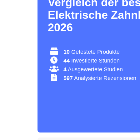
Vergleich der be
Elektrische Zahn
2026
10
Getestete Produkte
44
Investierte Stunden
4
Ausgewertete Studien
597
Analysierte Rezensionen