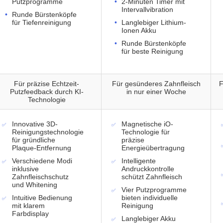
Putzprogramme
2-Minuten Timer mit
Intervallvibration
Runde Bürstenköpfe
für Tiefenreinigung
Langlebiger Lithium-
Ionen Akku
Runde Bürstenköpfe
für beste Reinigung
Für präzise Echtzeit-
Für gesünderes Zahnfleisch
F
Putzfeedback durch KI-
in nur einer Woche
Technologie
Innovative 3D-
Magnetische iO-
Reinigungstechnologie
Technologie für
für gründliche
präzise
Plaque-Entfernung
Energieübertragung
Verschiedene Modi
Intelligente
inklusive
Andruckkontrolle
Zahnfleischschutz
schützt Zahnfleisch
und Whitening
Vier Putzprogramme
Intuitive Bedienung
bieten individuelle
mit klarem
Reinigung
Farbdisplay
Langlebiger Akku