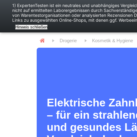
1) ExpertenTesten ist ein neutrales und unabhängiges Verglei
nicht auf ermittelten Laborergebnissen durch Sachverständig
Baby
Digitales
von Warentestorganisationen oder analysierten Rezensionen Dr
Links zu ausgewählten Online-Shops, mit denen ggf. Werbeei
Hinweis schließen
Drogerie
Kosmetik & Hygiene
Elektrische Zahn
– für ein strahle
und gesundes Lä