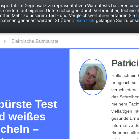
chsportal. Im Gegensatz zu repräsentativen Warentests basieren unse
e, sondern auf eigenen Untersuchungen durch Verbraucher, technisch
Drogerie
Elektronik
Freizeit
Garten
Haushalt
Heimwer
itter. Mehr zu unserem Test- und Vergleichsverfahren erfahren Sie
h
nnahmen generiert werden. 3) Über
diesen Link
gelangen Sie zu unse
Elektrische Zahnbürste
Patrici
Hallo, ich bin 
bringe ich sei
verschiedene 
das Schreiben
bürste Test
meinem Fachw
vielfältigen I
nd weißes
gesunde Ernäh
cheln –
informative B
Binnenschiffe