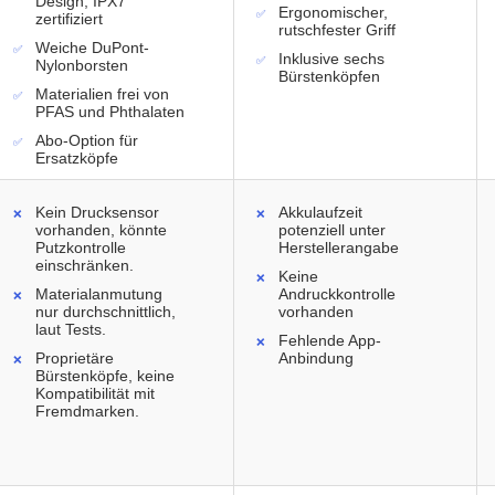
Design, IPX7
Ergonomischer,
zertifiziert
rutschfester Griff
Weiche DuPont-
Inklusive sechs
Nylonborsten
Bürstenköpfen
Materialien frei von
PFAS und Phthalaten
Abo-Option für
Ersatzköpfe
Kein Drucksensor
Akkulaufzeit
vorhanden, könnte
potenziell unter
Putzkontrolle
Herstellerangabe
einschränken.
Keine
Materialanmutung
Andruckkontrolle
nur durchschnittlich,
vorhanden
laut Tests.
Fehlende App-
Proprietäre
Anbindung
Bürstenköpfe, keine
Kompatibilität mit
Fremdmarken.