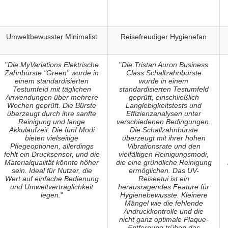
Umweltbewusster Minimalist
Reisefreudiger Hygienefan
"
Die MyVariations Elektrische
"
Die Tristan Auron Business
Zahnbürste "Green" wurde in
Class Schallzahnbürste
einem standardisierten
wurde in einem
Testumfeld mit täglichen
standardisierten Testumfeld
Anwendungen über mehrere
geprüft, einschließlich
Wochen geprüft. Die Bürste
Langlebigkeitstests und
überzeugt durch ihre sanfte
Effizienzanalysen unter
Reinigung und lange
verschiedenen Bedingungen.
Akkulaufzeit. Die fünf Modi
Die Schallzahnbürste
bieten vielseitige
überzeugt mit ihrer hohen
Pflegeoptionen, allerdings
Vibrationsrate und den
fehlt ein Drucksensor, und die
vielfältigen Reinigungsmodi,
Materialqualität könnte höher
die eine gründliche Reinigung
sein. Ideal für Nutzer, die
ermöglichen. Das UV-
Wert auf einfache Bedienung
Reiseetui ist ein
und Umweltverträglichkeit
herausragendes Feature für
legen.
"
Hygienebewusste. Kleinere
Mängel wie die fehlende
Andruckkontrolle und die
nicht ganz optimale Plaque-
Entfernung trüben das