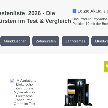
Letzte Aktualis
stenliste 2026 - Die
Das Produkt "MyVariati
rsten im Test & Vergleich
Position 10 mit der Be
Mundduschen
Zahnbürsten
Zahncremes
Mundwa