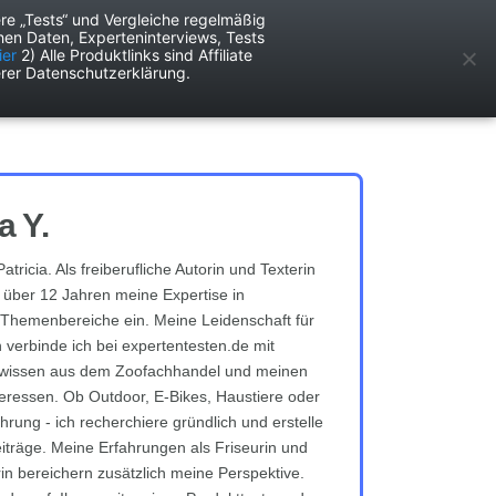
re „Tests“ und Vergleiche regelmäßig
en Daten, Experteninterviews, Tests
ken
Services
ier
2) Alle Produktlinks sind Affiliate
rer Datenschutzerklärung.
a Y.
Patricia. Als freiberufliche Autorin und Texterin
t über 12 Jahren meine Expertise in
Themenbereiche ein. Meine Leidenschaft für
 verbinde ich bei expertentesten.de mit
issen aus dem Zoofachhandel und meinen
nteressen. Ob Outdoor, E-Bikes, Haustiere oder
rung - ich recherchiere gründlich und erstelle
eiträge. Meine Erfahrungen als Friseurin und
rin bereichern zusätzlich meine Perspektive.