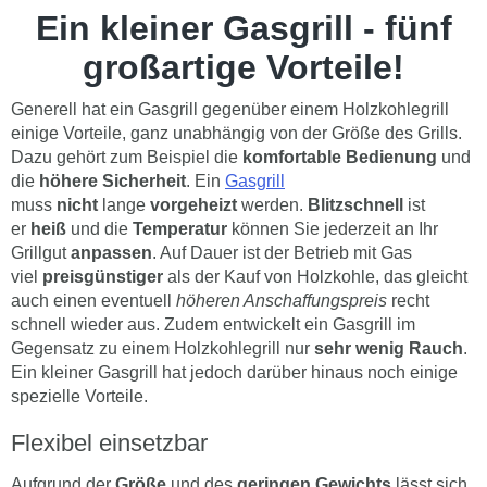
Ein kleiner Gasgrill - fünf
großartige Vorteile!
Generell hat ein Gasgrill gegenüber einem Holzkohlegrill
einige Vorteile, ganz unabhängig von der Größe des Grills.
Dazu gehört zum Beispiel die
komfortable Bedienung
und
die
höhere Sicherheit
. Ein
Gasgrill
muss
nicht
lange
vorgeheizt
werden.
Blitzschnell
ist
er
heiß
und die
Temperatur
können Sie jederzeit an Ihr
Grillgut
anpassen
. Auf Dauer ist der Betrieb mit Gas
viel
preisgünstiger
als der Kauf von Holzkohle, das gleicht
auch einen eventuell
höheren Anschaffungspreis
recht
schnell wieder aus. Zudem entwickelt ein Gasgrill im
Gegensatz zu einem Holzkohlegrill nur
sehr wenig Rauch
.
Ein kleiner Gasgrill hat jedoch darüber hinaus noch einige
spezielle Vorteile.
Flexibel einsetzbar
Aufgrund der
Größe
und des
geringen Gewichts
lässt sich