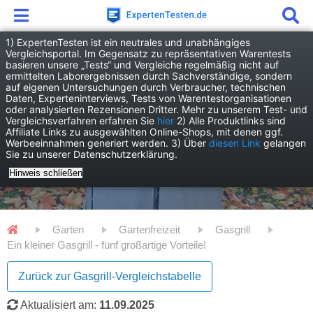
1) ExpertenTesten ist ein neutrales und unabhängiges
Vergleichsportal. Im Gegensatz zu repräsentativen Warentests
basieren unsere „Tests“ und Vergleiche regelmäßig nicht auf
ermittelten Laborergebnissen durch Sachverständige, sondern
auf eigenen Untersuchungen durch Verbraucher, technischen
Daten, Experteninterviews, Tests von Warentestorganisationen
oder analysierten Rezensionen Dritter. Mehr zu unserem Test- und
Vergleichsverfahren erfahren Sie
hier
2) Alle Produktlinks sind
Affiliate Links zu ausgewählten Online-Shops, mit denen ggf.
Werbeeinnahmen generiert werden. 3) Über
diesen Link
gelangen
Sie zu unserer Datenschutzerklärung.
Hinweis schließen
Garten
Gartenfreizeit
Gasgrill
Ein kleiner Gasgrill - fünf großartige Vorteile!
Zurück zur Gasgrill-Vergleichstabelle
Aktualisiert am:
11.09.2025