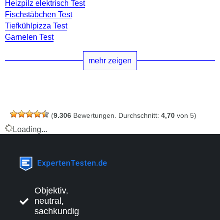
Heizpilz elektrisch Test
Fischstäbchen Test
Tiefkühlpizza Test
Garnelen Test
mehr zeigen
(
9.306
Bewertungen. Durchschnitt:
4,70
von 5)
Loading...
Objektiv,
neutral,
sachkundig