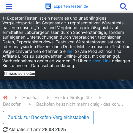
1) ExpertenTesten ist ein neutrales und unabhängiges
Vergleichsportal. Im Gegensatz zu repräsentativen Warentests
basieren unsere „Tests“ und Vergleiche regelmäßig nicht auf
ermittelten Laborergebnissen durch Sachverständige, sondern
auf eigenen Untersuchungen durch Verbraucher, technischen
Daten, Experteninterviews, Tests von Warentestorganisationen
oder analysierten Rezensionen Dritter. Mehr zu unserem Test- und
Vergleichsverfahren erfahren Sie
hier
2) Alle Produktlinks sind
Affiliate Links zu ausgewählten Online-Shops, mit denen ggf.
Werbeeinnahmen generiert werden. 3) Über
diesen Link
gelangen
Sie zu unserer Datenschutzerklärung.
Hinweis schließen
Haushalt
Elektro-Großgeräte
Backofen
Backofen heizt nicht mehr richtig - das können Sie tun!
Zurück zur Backofen-Vergleichstabelle
Aktualisiert am:
28.08.2025