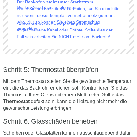
Der Backofen steht unter Starkstrom.
Denken Sie dabei an folgendes:
Wenn Sie am Backofen zu arbeiten, tun Sie dies bitte
nur, wenn dieser komplett vom Stromnetz getrennt
wird. Nur so können Sie einen Stromschlag
Achten Sie bei der Überprüfung zudem auf
vermeiden.
abgescheuerte Kabel oder Drähte. Sollte dies der
Fall sein arbeiten Sie NICHT mehr am Backrohr!
Schritt 5: Thermostat überprüfen
Mit dem Thermostat stellen Sie die gewünschte Temperatur
ein, die das Backrohr erreichen soll. Kontrollieren Sie das
Thermostat Ihres Ofens mit einem Multimeter. Sollte das
Thermostat
defekt sein, kann die Heizung nicht mehr die
gewünschte Leistung erbringen.
Schritt 6: Glasschäden beheben
Scheiben oder Glasplatten können ausschlaggebend dafür