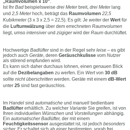
„Raumvolumen x 10“
.
Ist Ihr
Bad
beispielsweise
drei Meter
breit,
drei Meter
lang
und
2,5 Meter
hoch, beträgt das
Raumvolumen
22,5
Kubikmeter
(3 x 3 x 2,5 = 22,5). Es gilt: Je
weiter
der
Wert
für
die
Luftumwälzung
über dem errechneten
Raumvolumen
liegt, umso
intensiver
und
zügiger
wird der
Raum
durchlüftet.
Hochwertige
Badlüfter
sind in der Regel sehr
leise
– es gibt
jedoch auch
Geräte
, deren
Geräuschkulisse
vom
Nutzer
als störend empfunden wird.
Es kann sich daher durchaus lohnen, einen genauen Blick
auf die
Dezibelangaben
zu werfen. Ein
Wert
von
30 dB
sollte
nicht überschritten
werden. Geräte mit einem
dB-Wert
unter
25
sind fast geräuschlos.
Im
Handel
sind
automatische
und
manuell
bedienbare
Badlüfter
erhältlich. Zu welcher
Variante
Sie greifen, ist von
Ihren individuellen
Wünschen
und
Vorstellungen
abhängig.
Ein
automatischer Badlüfter,
der mit einem
Feuchtigkeitssensor
ausgestattet ist, ist jedoch
besonders
sicher.
Er schaltet sich ab einer bestimmten, vorab frei