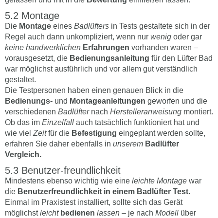
Montage
Die
Montage
eines
Badlüfters
in Tests gestaltete sich in der
Regel auch dann unkompliziert, wenn nur
wenig
oder gar
keine handwerklichen
Erfahrungen
vorhanden waren –
vorausgesetzt, die
Bedienungsanleitung
für den Lüfter Bad
war möglichst ausführlich und vor allem gut verständlich
gestaltet.
Die Testpersonen haben einen genauen Blick in die
Bedienungs-
und
Montageanleitungen
geworfen und die
verschiedenen
Badlüfter
nach
Herstelleranweisung
montiert.
Ob das im
Einzelfall
auch tatsächlich funktioniert hat und
wie viel
Zeit
für die
Befestigung
eingeplant werden sollte,
erfahren Sie daher ebenfalls in
unserem
Badlüfter
Vergleich.
Benutzer-freundlichkeit
Mindestens ebenso wichtig wie eine
leichte Montage
war
die
Benutzerfreundlichkeit in einem Badlüfter Test.
Einmal im Praxistest installiert, sollte sich das Gerät
möglichst
leicht
bedienen
lassen
– je nach
Modell
über