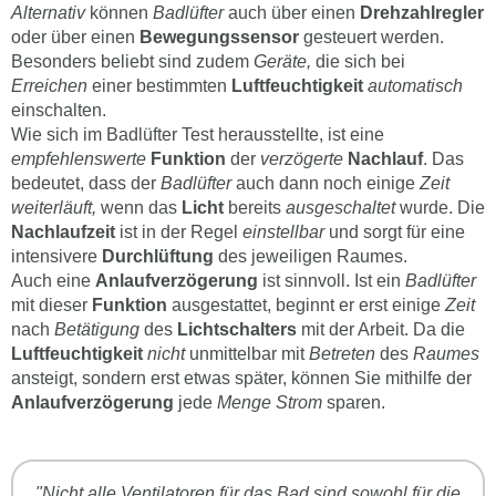
Alternativ
können
Badlüfter
auch über einen
Drehzahlregler
oder über einen
Bewegungssensor
gesteuert werden.
Besonders beliebt sind zudem
Geräte,
die sich bei
Erreichen
einer bestimmten
Luftfeuchtigkeit
automatisch
einschalten.
Wie sich im Badlüfter Test herausstellte, ist eine
empfehlenswerte
Funktion
der
verzögerte
Nachlauf
. Das
bedeutet, dass der
Badlüfter
auch dann noch einige
Zeit
weiterläuft,
wenn das
Licht
bereits
ausgeschaltet
wurde. Die
Nachlaufzeit
ist in der Regel
einstellbar
und sorgt für eine
intensivere
Durchlüftung
des jeweiligen Raumes.
Auch eine
Anlaufverzögerung
ist sinnvoll. Ist ein
Badlüfter
mit dieser
Funktion
ausgestattet, beginnt er erst einige
Zeit
nach
Betätigung
des
Lichtschalters
mit der Arbeit. Da die
Luftfeuchtigkeit
nicht
unmittelbar mit
Betreten
des
Raumes
ansteigt, sondern erst etwas später, können Sie mithilfe der
Anlaufverzögerung
jede
Menge Strom
sparen.
"Nicht alle Ventilatoren für das Bad sind sowohl für die