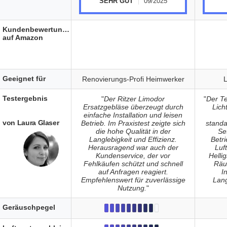
SEHR GUT
09/2025
Kundenbewertungen
auf Amazon
Geeignet für
Renovierungs-Profi Heimwerker
L
Testergebnis
"
Der Ritzer Limodor
"
Der Te
Ersatzgebläse überzeugt durch
Lich
einfache Installation und leisen
von Laura Glaser
Betrieb. Im Praxistest zeigte sich
stand
die hohe Qualität in der
Set
Langlebigkeit und Effizienz.
Betri
Herausragend war auch der
Luf
Kundenservice, der vor
Helli
Fehlkäufen schützt und schnell
Räu
auf Anfragen reagiert.
In
Empfehlenswert für zuverlässige
Lang
Nutzung.
"
Geräuschpegel