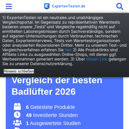
1) ExpertenTesten ist ein neutrales und unabhängiges
Vergleichsportal. Im Gegensatz zu repräsentativen Warentests
basieren unsere „Tests“ und Vergleiche regelmäßig nicht auf
Haushalt
Haushaltsgeräte
Badlüfter
ermittelten Laborergebnissen durch Sachverständige, sondern
auf eigenen Untersuchungen durch Verbraucher, technischen
Daten, Experteninterviews, Tests von Warentestorganisationen
Badlüfter Test – für
oder analysierten Rezensionen Dritter. Mehr zu unserem Test- und
Vergleichsverfahren erfahren Sie
hier
2) Alle Produktlinks sind
Affiliate Links zu ausgewählten Online-Shops, mit denen ggf.
frische Luft im
Werbeeinnahmen generiert werden. 3) Über
diesen Link
gelangen
Sie zu unserer Datenschutzerklärung.
Badezimmer –
Hinweis schließen
Vergleich der besten
Badlüfter 2026
6
Getestete Produkte
49
Investierte Stunden
1
Ausgewertete Studien