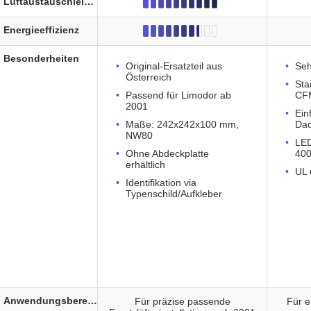
Luftaustauschleistung
Energieeffizienz
Besonderheiten
Original-Ersatzteil aus
Seh
Österreich
Sta
Passend für Limodor ab
CF
2001
Ein
Maße: 242x242x100 mm,
Da
NW80
LED
Ohne Abdeckplatte
40
erhältlich
UL 
Identifikation via
Typenschild/Aufkleber
Anwendungsbereich
Für präzise passende
Für e