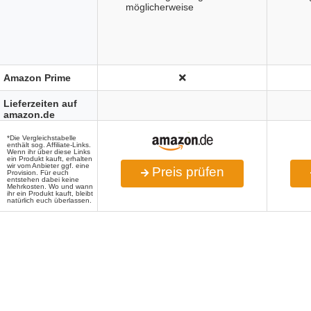
möglicherweise
Amazon Prime
Lieferzeiten auf
amazon.de
*Die Vergleichstabelle
enthält sog. Affiliate-Links.
Wenn ihr über diese Links
ein Produkt kauft, erhalten
wir vom Anbieter ggf. eine
Preis prüfen
Provision. Für euch
entstehen dabei keine
Mehrkosten. Wo und wann
ihr ein Produkt kauft, bleibt
natürlich euch überlassen.