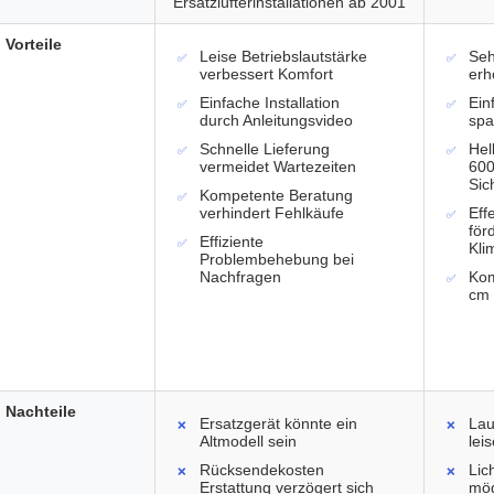
Ersatzlüfterinstallationen ab 2001
Vorteile
Leise Betriebslautstärke
Seh
verbessert Komfort
erh
Einfache Installation
Ein
durch Anleitungsvideo
spa
Schnelle Lieferung
Hel
vermeidet Wartezeiten
600
Sic
Kompetente Beratung
verhindert Fehlkäufe
Eff
för
Effiziente
Kli
Problembehebung bei
Nachfragen
Kom
cm 
Nachteile
Ersatzgerät könnte ein
Lau
Altmodell sein
lei
Rücksendekosten
Lic
Erstattung verzögert sich
mög