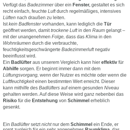
Verfügt das
Badezimmer
über ein
Fenster,
gestaltet es sich
recht einfach, feuchte
Luft
durch regelmäßiges, intensives
Lüften
nach draußen zu leiten.
Ist
kein Badfenster
vorhanden, kann lediglich die
Tür
geöffnet werden, damit
trockene Luft
in den
Raum
gelangt –
mit der unangenehmen
Folge,
dass das
Klima
in den
Wohnräumen
durch die verbrauchte,
feuchtigkeitsgeschwängerte
Badezimmerluft
negativ
beeinflusst wird.
Ein
Badlüfter
aus unserem Vergleich kann hier
effektiv
für
Abhilfe
sorgen. Er beginnt immer dann mit dem
Lüftungsvorgang,
wenn der Nutzer es möchte oder wenn die
Luftfeuchtigkeit
einen bestimmten Wert erreicht. Dieser
kann mithilfe des
Badlüfters
auf einem gesunden
Niveau
gehalten werden. Auf diese Weise wird ganz nebenbei das
Risiko
für die
Entstehung
von
Schimmel
erheblich
gesenkt.
Ein
Badlüfter
setzt
nicht
nur dem
Schimmel
ein Ende, er
sorgt zugleich für ein sehr angenehmes
Raumklima,
das