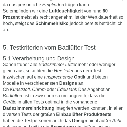
da das persönliche
Empfinden
trügen kann.
So empfinden wir eine
Luftfeuchtigkeit
von rund
60
Prozent
meist als recht angenehm. Ist der Wert dauerhaft so
hoch, steigt das
Schimmelrisiko
jedoch bereits beträchtlich
an.
Testkriterien vom Badlüfter Test
Verarbeitung und Design
Sahen früher alle
Badezimmer Lüfter
mehr oder weniger
gleich aus, so achten die
Hersteller
aus dem Test
inzwischen auf eine
ansprechende
Optik
und bieten
Modelle in verschiedensten
Designs
an.
Ob
Kunststoff, Chrom
oder
Edelstahl:
Das Angebot an
Badlüftern
ist in zwischen so umfangreich, dass die
Geräte
in allen Tests optimal in die vorhandene
Badezimmereinrichtung
integriert werden konnten. In allen
diversen Tests der großen
Einbaulüfter Produkttests
haben die Testpersonen auch das
Design
nicht außer
Acht
gelassen und mit in die
Bewertung
einfließen lassen.