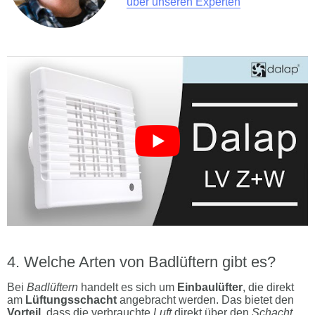
über unseren Experten
Welche Arten von Badlüftern gibt es?
Bei
Badlüftern
handelt es sich um
Einbaulüfter
, die direkt
am
Lüftungsschacht
angebracht werden. Das bietet den
Vorteil,
dass die verbrauchte
Luft
direkt über den
Schacht