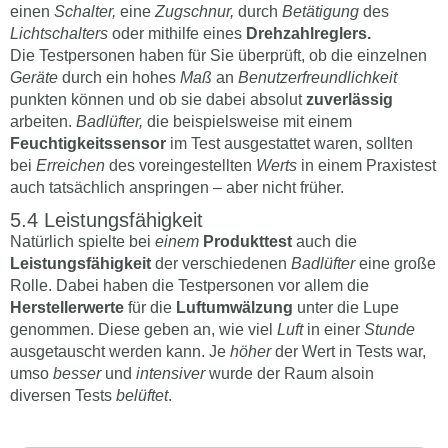
einen
Schalter,
eine
Zugschnur,
durch
Betätigung
des
Lichtschalters
oder mithilfe eines
Drehzahlreglers.
Die Testpersonen haben für Sie überprüft, ob die einzelnen
Geräte
durch ein hohes
Maß
an
Benutzerfreundlichkeit
punkten können und ob sie dabei absolut
zuverlässig
arbeiten.
Badlüfter,
die beispielsweise mit einem
Feuchtigkeitssensor
im Test ausgestattet waren, sollten
bei
Erreichen
des voreingestellten
Werts
in einem Praxistest
auch tatsächlich anspringen – aber nicht früher.
Leistungsfähigkeit
Natürlich spielte bei
einem
Produkttest
auch die
Leistungsfähigkeit
der verschiedenen
Badlüfter
eine große
Rolle. Dabei haben die Testpersonen vor allem die
Herstellerwerte
für die
Luftumwälzung
unter die Lupe
genommen. Diese geben an, wie viel
Luft
in einer
Stunde
ausgetauscht werden kann. Je
höher
der Wert in Tests war,
umso
besser
und
intensiver
wurde der Raum alsoin
diversen Tests
belüftet
.