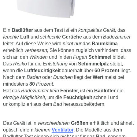
Ein
Badlüfter
aus dem Test ist ein
kompaktes Gerät,
das
feuchte
Luft
und
schlechte
Gerüche
aus dem
Badezimmer
leitet. Auf diese Weise wird
nicht nur
das
Raumklima
erheblich
verbessert,
Sie können zugleich verhindern, dass
sich an den
Wänden
und in den
Fugen
Schimmel
bildet.
Das
Risiko
für die
Entstehung
von
Schimmelpilz
steigt,
wenn die
Luftfeuchtigkeit
dauerhaft über
60 Prozent
liegt.
Nach dem
Baden
oder
Duschen
liegt der
Wert
meist bei
mindestens
80
Prozent.
Hat das
Badezimmer kein
Fenster,
ist ein
Badlüfter
die
einzige Möglichkeit,
um die
Feuchtigkeit
schnell und
unkompliziert aus dem
Bad
herauszubefördern.
Das
Gerät
ist in
verschiedenen
Größen
erhältlich und ähnelt
optisch einem
kleinen
Ventilator
.
Die Modelle aus dem
Badlüfter Test eignen sich
nicht
nur für das
Bad,
sondern