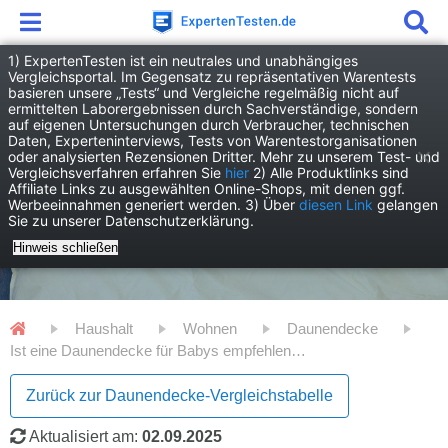
1) ExpertenTesten ist ein neutrales und unabhängiges
Vergleichsportal. Im Gegensatz zu repräsentativen Warentests
basieren unsere „Tests“ und Vergleiche regelmäßig nicht auf
ermittelten Laborergebnissen durch Sachverständige, sondern
auf eigenen Untersuchungen durch Verbraucher, technischen
Daten, Experteninterviews, Tests von Warentestorganisationen
oder analysierten Rezensionen Dritter. Mehr zu unserem Test- und
Vergleichsverfahren erfahren Sie
hier
2) Alle Produktlinks sind
Affiliate Links zu ausgewählten Online-Shops, mit denen ggf.
Werbeeinnahmen generiert werden. 3) Über
diesen Link
gelangen
Sie zu unserer Datenschutzerklärung.
Hinweis schließen
Haushalt
Wohnen
Daunendecke
Ist eine Daunendecke für Babys empfehlenswert?
Zurück zur Daunendecke-Vergleichstabelle
Aktualisiert am:
02.09.2025