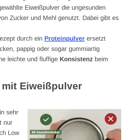
gewählte Eiweißpulver die ungesunden
e von Zucker und Mehl genutzt. Dabei gibt es
ezept durch ein
Proteinpulver
ersetzt
cken, pappig oder sogar gummiartig
ne leichte und fluffige
Konsistenz
beim
mit Eiweißpulver
in sehr
t nur
uch Low