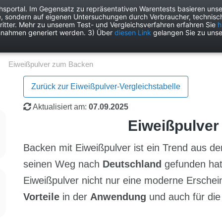
chsportal. Im Gegensatz zu repräsentativen Warentests basieren unse
e, sondern auf eigenen Untersuchungen durch Verbraucher, technisch
Drogerie
Elektronik
Freizeit
Garten
Haushalt
Heimwer
itter. Mehr zu unserem Test- und Vergleichsverfahren erfahren Sie
h
nnahmen generiert werden. 3) Über
diesen Link
gelangen Sie zu unse
Eiweißpulver zum Backen
Zurück zur Eiweißpulver-Vergleichstabelle
Aktualisiert am:
07.09.2025
Eiweißpulve
Backen mit Eiweißpulver ist ein Trend aus de
seinen Weg nach
Deutschland
gefunden hat
Eiweißpulver nicht nur eine moderne Erschei
Vorteile
in der
Anwendung
und auch für di