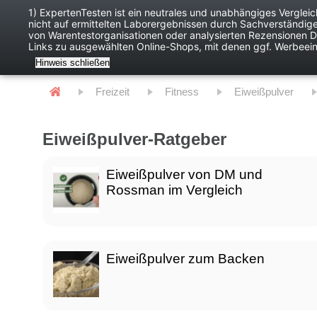
1) ExpertenTesten ist ein neutrales und unabhängiges Verglei
nicht auf ermittelten Laborergebnissen durch Sachverständig
Baby
Digitales
von Warentestorganisationen oder analysierten Rezensionen Dr
Links zu ausgewählten Online-Shops, mit denen ggf. Werbeei
Hinweis schließen
Freizeit
Fitness
Eiweißpulver
Eiweißpulver-Ratgeber
Eiweißpulver von DM und
Rossman im Vergleich
Eiweißpulver zum Backen