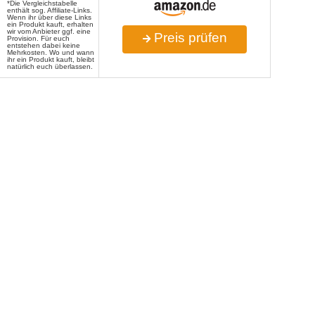
*Die Vergleichstabelle
enthält sog. Affiliate-Links.
Wenn ihr über diese Links
ein Produkt kauft, erhalten
wir vom Anbieter ggf. eine
Preis prüfen
Provision. Für euch
entstehen dabei keine
Mehrkosten. Wo und wann
ihr ein Produkt kauft, bleibt
natürlich euch überlassen.