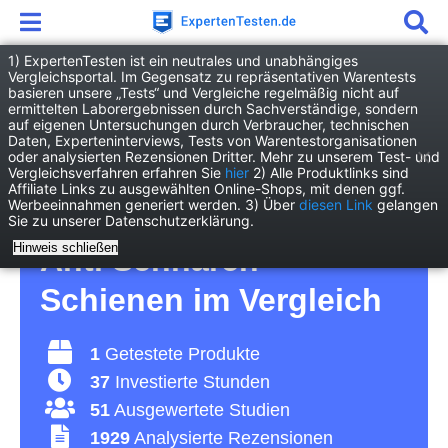
1) ExpertenTesten ist ein neutrales und unabhängiges
Vergleichsportal. Im Gegensatz zu repräsentativen Warentests
basieren unsere „Tests“ und Vergleiche regelmäßig nicht auf
Drogerie
Gesundheit
ermittelten Laborergebnissen durch Sachverständige, sondern
Anti Schnarch Schiene
auf eigenen Untersuchungen durch Verbraucher, technischen
Daten, Experteninterviews, Tests von Warentestorganisationen
oder analysierten Rezensionen Dritter. Mehr zu unserem Test- und
Anti Schnarch Schiene
Vergleichsverfahren erfahren Sie
hier
2) Alle Produktlinks sind
Affiliate Links zu ausgewählten Online-Shops, mit denen ggf.
Werbeeinnahmen generiert werden. 3) Über
diesen Link
gelangen
Test 2026 • Die besten
Sie zu unserer Datenschutzerklärung.
Hinweis schließen
Anti Schnarch
Schienen im Vergleich
1
Getestete Produkte
37
Investierte Stunden
51
Ausgewertete Studien
1929
Analysierte Rezensionen