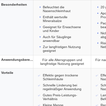
Besonderheiten
Befeuchtet die
20 
Nasenschleimhaut
Apo
Enthält wertvolle
Pro
Mineralsalze
Pac
Geeignet für Erwachsene
bea
und Kinder
Nic
Auch für Säuglinge
ab
anwendbar
Ris
Zur langfristigen Nutzung
Neb
geeignet
Anwendungsbereich
Für alle Altersgruppen und
Für na
langfristige Nutzung geeignet
Vorteile
Effektiv gegen trockene
Eff
Schleimhäute
Nas
Schnelle Linderung bei
Sch
regelmäßiger Anwendung
Nas
Gutes Preis-Leistungs-
Lan
Verhältnis
Bef
Kleine Menge
Red