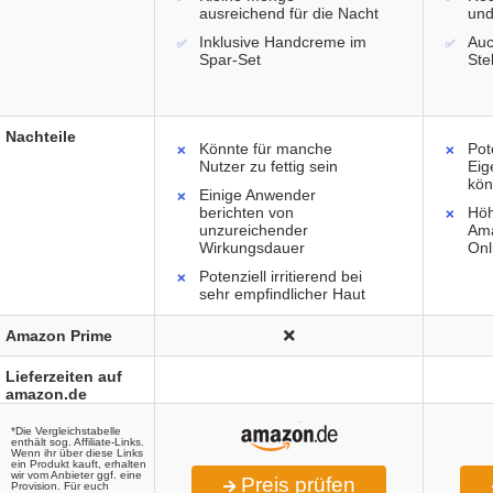
ausreichend für die Nacht
und
Inklusive Handcreme im
Auc
Spar-Set
Ste
Nachteile
Könnte für manche
Pot
Nutzer zu fettig sein
Eig
kön
Einige Anwender
berichten von
Höh
unzureichender
Ama
Wirkungsdauer
Onl
Potenziell irritierend bei
sehr empfindlicher Haut
Amazon Prime
Lieferzeiten auf
amazon.de
*Die Vergleichstabelle
enthält sog. Affiliate-Links.
Wenn ihr über diese Links
ein Produkt kauft, erhalten
wir vom Anbieter ggf. eine
Preis prüfen
Provision. Für euch