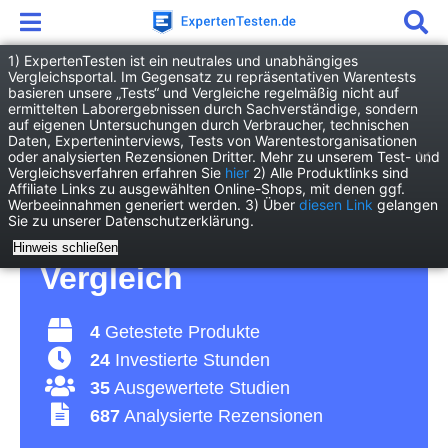
1) ExpertenTesten ist ein neutrales und unabhängiges
Vergleichsportal. Im Gegensatz zu repräsentativen Warentests
basieren unsere „Tests“ und Vergleiche regelmäßig nicht auf
Drogerie
Gesundheit
Nasensalbe
ermittelten Laborergebnissen durch Sachverständige, sondern
auf eigenen Untersuchungen durch Verbraucher, technischen
Daten, Experteninterviews, Tests von Warentestorganisationen
Nasensalbe Test 2026 •
oder analysierten Rezensionen Dritter. Mehr zu unserem Test- und
Vergleichsverfahren erfahren Sie
hier
2) Alle Produktlinks sind
Affiliate Links zu ausgewählten Online-Shops, mit denen ggf.
Die 4 besten
Werbeeinnahmen generiert werden. 3) Über
diesen Link
gelangen
Sie zu unserer Datenschutzerklärung.
Nasensalben im
Hinweis schließen
Vergleich
4
Getestete Produkte
24
Investierte Stunden
35
Ausgewertete Studien
687
Analysierte Rezensionen