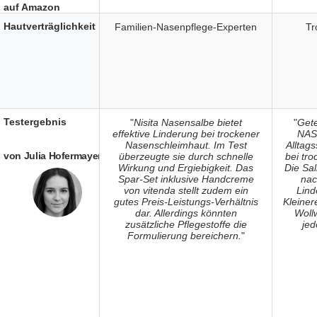
auf Amazon
Hautverträglichkeit
Familien-Nasenpflege-Experten
Tr
Testergebnis
"
Nisita Nasensalbe bietet
"
Get
effektive Linderung bei trockener
NAS
Nasenschleimhaut. Im Test
Alltag
von Julia Hofermayer
überzeugte sie durch schnelle
bei tr
Wirkung und Ergiebigkeit. Das
Die Sal
Spar-Set inklusive Handcreme
nac
von vitenda stellt zudem ein
Lind
gutes Preis-Leistungs-Verhältnis
Kleine
dar. Allerdings könnten
Wollw
zusätzliche Pflegestoffe die
jed
Formulierung bereichern.
"