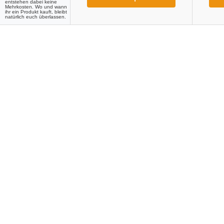
entstehen dabei keine
Mehrkosten. Wo und wann
ihr ein Produkt kauft, bleibt
natürlich euch überlassen.