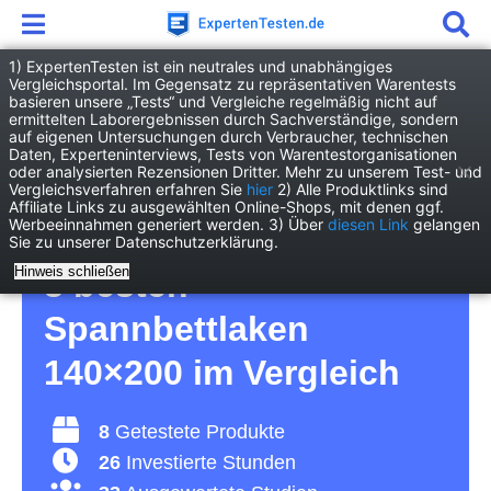
1) ExpertenTesten ist ein neutrales und unabhängiges
Vergleichsportal. Im Gegensatz zu repräsentativen Warentests
basieren unsere „Tests“ und Vergleiche regelmäßig nicht auf
Haushalt
Wohnen
ermittelten Laborergebnissen durch Sachverständige, sondern
Spannbettlaken 140x200
auf eigenen Untersuchungen durch Verbraucher, technischen
Daten, Experteninterviews, Tests von Warentestorganisationen
oder analysierten Rezensionen Dritter. Mehr zu unserem Test- und
Spannbettlaken
Vergleichsverfahren erfahren Sie
hier
2) Alle Produktlinks sind
Affiliate Links zu ausgewählten Online-Shops, mit denen ggf.
Werbeeinnahmen generiert werden. 3) Über
diesen Link
gelangen
140×200 Test 2026 • Die
Sie zu unserer Datenschutzerklärung.
Hinweis schließen
8 besten
Spannbettlaken
140×200 im Vergleich
8
Getestete Produkte
26
Investierte Stunden