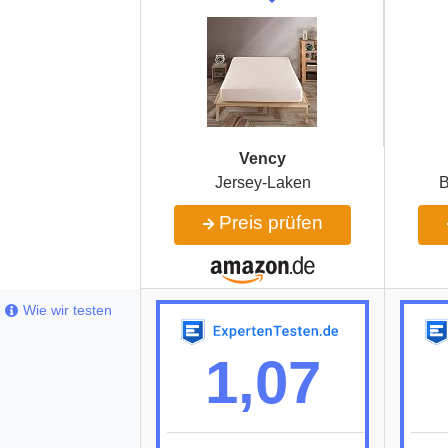
Vency
Jersey-Laken
B
Preis prüfen
Wie wir testen
1,07