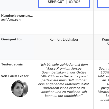
SEHR GUT
09/2025
Kundenbewertungen
auf Amazon
Geeignet für
Komfort-Liebhaber
Komf
Testergebnis
"
Ich bin sehr zufrieden mit dem
Vency Premium Jersey
Spann
Spannbettlaken in der Größe
100%
von Laura Glaser
140x200 cm in Beige. Es passt
fühlt 
perfekt auf mein Bett und hat
an. 
eine angenehme Materialqualität.
M
Außerdem ist es einfach zu
pfleg
waschen und zu trocknen. Ich
Verarbe
kann es nur empfehlen!
"
L
anhal