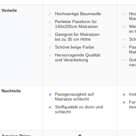
Vorteile
Hochwertige Baumwolle
Hoc
Mar
Perfekte Passform für
140x200cm Matratzen
Wei
im 
Geeignet für Matratzen
bis zu 35 cm Höhe
Sch
Schöne beige Farbe
Pas
Mat
Hervorragende Qualität
und Verarbeitung
Gut
na
Nachteile
Passgenauigkeit auf
Ins
Matratze schlecht
Far
Stoffqualität zu dünn und
bes
schlecht