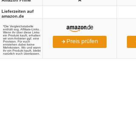
Amazon Prime
Lieferzeiten auf
amazon.de
*Die Vergleichstabelle
enthält sog. Affiliate-Links.
Wenn ihr über diese Links
ein Produkt kauft, erhalten
wir vom Anbieter ggf. eine
Preis prüfen
Provision. Für euch
entstehen dabei keine
Mehrkosten. Wo und wann
ihr ein Produkt kauft, bleibt
natürlich euch überlassen.